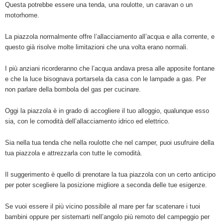
Questa potrebbe essere una tenda, una roulotte, un caravan o un
motorhome.
La piazzola normalmente offre l’allacciamento all’acqua e alla corrente, e
questo già risolve molte limitazioni che una volta erano normali.
I più anziani ricorderanno che l’acqua andava presa alle apposite fontane
e che la luce bisognava portarsela da casa con le lampade a gas. Per
non parlare della bombola del gas per cucinare.
Oggi la piazzola è in grado di accogliere il tuo alloggio, qualunque esso
sia, con le comodità dell’allacciamento idrico ed elettrico.
Sia nella tua tenda che nella roulotte che nel camper, puoi usufruire della
tua piazzola e attrezzarla con tutte le comodità.
Il suggerimento è quello di prenotare la tua piazzola con un certo anticipo
per poter scegliere la posizione migliore a seconda delle tue esigenze.
Se vuoi essere il più vicino possibile al mare per far scatenare i tuoi
bambini oppure per sistemarti nell’angolo più remoto del campeggio per