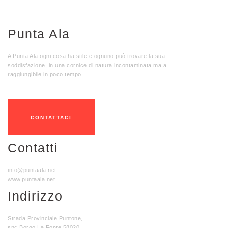
Punta Ala
A Punta Ala ogni cosa ha stile e ognuno può trovare la sua
soddisfazione, in una cornice di natura incontaminata ma a
raggiungibile in poco tempo.
CONTATTACI
Contatti
info@puntaala.net
www.puntaala.net
Indirizzo
Strada Provinciale Puntone,
snc Borgo La Fonte 58020,