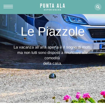
Le Piazzole
La vacanza all’aria aperta è il sogno di molti,
ma non
tutti sono disposti a rinunciare alle
comodità
della casa.