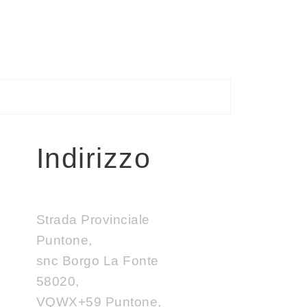
Indirizzo
Strada Provinciale
Puntone,
snc Borgo La Fonte
58020,
VQWX+59 Puntone,