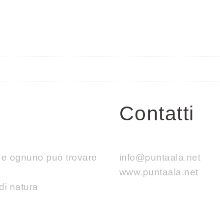
Contatti
e e ognuno può trovare
info@puntaala.net
www.puntaala.net
di natura