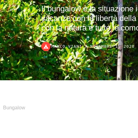
Il bungalow è la situazione i
vacanze con la libertà della 
con la natura e tutte le com
MARCO VIANI | NOVEMBRE 1, 2020 
Bungalow