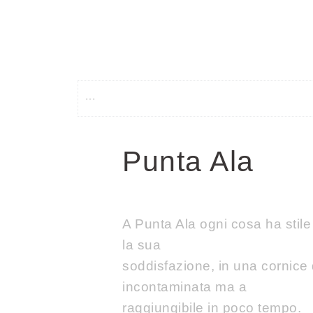
Punta Ala
A Punta Ala ogni cosa ha stil
la sua
soddisfazione, in una cornice 
incontaminata ma a
raggiungibile in poco tempo.